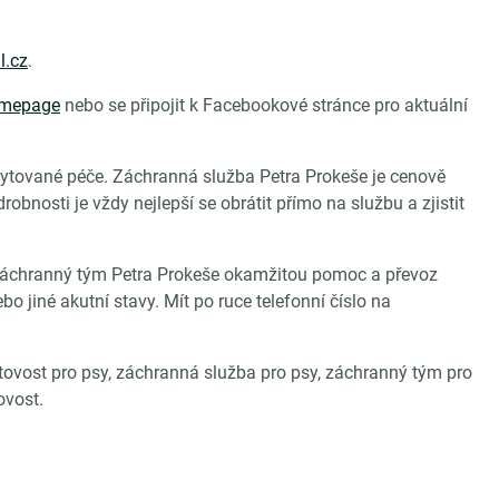
.
l.cz
.
omepage
nebo se připojit k Facebookové stránce pro aktuální
skytované péče. Záchranná služba Petra Prokeše je cenově
obnosti je vždy nejlepší se obrátit přímo na službu a zjistit
e záchranný tým Petra Prokeše okamžitou pomoc a převoz
bo jiné akutní stavy. Mít po ruce telefonní číslo na
hotovost pro psy, záchranná služba pro psy, záchranný tým pro
ovost.