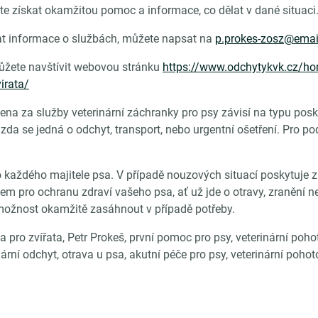
te získat okamžitou pomoc a informace, co dělat v dané situaci
t informace o službách, můžete napsat na
p.prokes-zosz@emai
ůžete navštívit webovou stránku
https://www.odchytykvk.cz/h
irata/
Cena za služby veterinární záchranky pro psy závisí na typu po
da se jedná o odchyt, transport, nebo urgentní ošetření. Pro podr
ro každého majitele psa. V případě nouzových situací poskytuj
ojem pro ochranu zdraví vašeho psa, ať už jde o otravy, zranění ne
 možnost okamžitě zasáhnout v případě potřeby.
a pro zvířata, Petr Prokeš, první pomoc pro psy, veterinární po
nární odchyt, otrava u psa, akutní péče pro psy, veterinární pohot