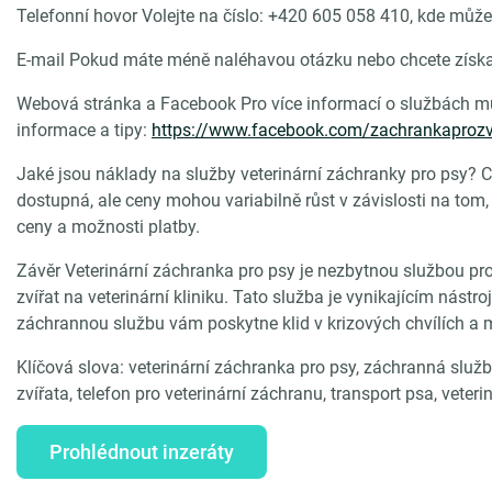
Telefonní hovor Volejte na číslo: +420 605 058 410, kde může
E-mail Pokud máte méně naléhavou otázku nebo chcete získa
Webová stránka a Facebook Pro více informací o službách m
informace a tipy:
https://www.facebook.com/zachrankaprozv
Jaké jsou náklady na služby veterinární záchranky pro psy? 
dostupná, ale ceny mohou variabilně růst v závislosti na tom, z
ceny a možnosti platby.
Závěr Veterinární záchranka pro psy je nezbytnou službou p
zvířat na veterinární kliniku. Tato služba je vynikajícím nástr
záchrannou službu vám poskytne klid v krizových chvílích a
Klíčová slova: veterinární záchranka pro psy, záchranná služb
zvířata, telefon pro veterinární záchranu, transport psa, veteri
Prohlédnout inzeráty