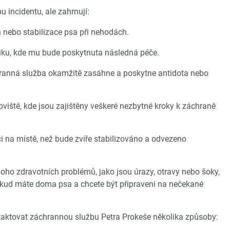
 incidentu, ale zahrnují:
 nebo stabilizace psa při nehodách.
iniku, kde mu bude poskytnuta následná péče.
áchranná služba okamžitě zasáhne a poskytne antidota nebo
oviště, kde jsou zajištěny veškeré nezbytné kroky k záchraně
 na místě, než bude zvíře stabilizováno a odvezeno
Mnoho zdravotních problémů, jako jsou úrazy, otravy nebo šoky,
 pokud máte doma psa a chcete být připraveni na nečekané
ontaktovat záchrannou službu Petra Prokeše několika způsoby: