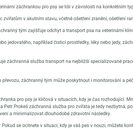
inární záchrankou pro psy se liší v závislosti na konkrétním typu
vířatům v akutním stavu, včetně ošetření zranění, ošetření ran
chranný tým zajišťuje odchyt a transport psa na veterinární kl
bo jedovatého, například čisticí prostředky, léky nebo jedy, z
uje záchranná služba transport na nejbližší specializované prac
 převozu, záchranný tým může poskytnout i monitorování a péči
chranka pro psy je klíčová v situacích, kdy je čas rozhodující. 
užba Petr Prokeš záchranná služba pro zvířata je tedy nezbytná,
vení a minimalizovat dlouhodobé zdravotní následky.
 Pokud se ocitnete v situaci, kdy je váš pes v nouzi, můžete k