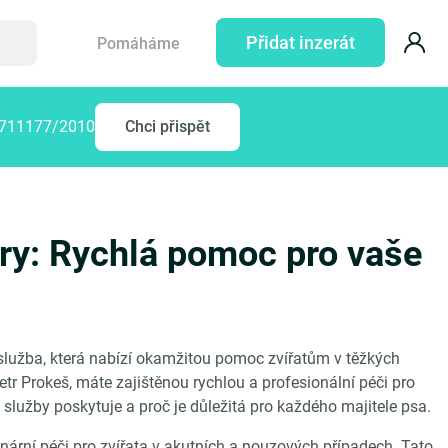
Přidat inzerát
Pomáháme
77711177/2010
Chci přispět
ary: Rychlá pomoc pro vaše
 služba, která nabízí okamžitou pomoc zvířatům v těžkých
etr Prokeš, máte zajištěnou rychlou a profesionální péči pro
služby poskytuje a proč je důležitá pro každého majitele psa.
inární péči pro zvířata v akutních a nouzových případech. Tato