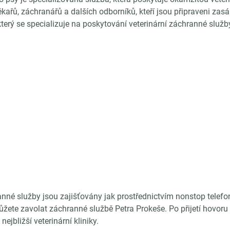
kařů, záchranářů a dalších odborníků, kteří jsou připraveni zasá
erý se specializuje na poskytování veterinární záchranné služby
nné služby jsou zajišťovány jak prostřednictvím nonstop telefon
 můžete zavolat záchranné službě Petra Prokeše. Po přijetí hovor
jbližší veterinární kliniky.