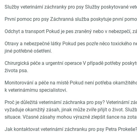
Služby veterinární záchranky pro psy Služby poskytované veter
První pomoc pro psy Záchranná služba poskytuje první pomoc z
Odchyt a transport Pokud je pes zraněný nebo v nebezpečí, zá
Otravy a nebezpečné látky Pokud pes pozře něco toxického ne
jiné potřebné ošetření.
Chirurgická péče a urgentní operace V případě potřeby poskyt
života psa.
Monitorování a péče na místě Pokud není potřeba okamžitého
k veterinárnímu specialistovi.
Proč je důležitá veterinární záchranka pro psy? Veterinární zá
vyžaduje okamžitý zásah, jinak může zvíře přijít o život. Sl
situace. Včasné zásahy mohou výrazně zlepšit šance na zota
Jak kontaktovat veterinární záchranku pro psy Petra Prokeše?