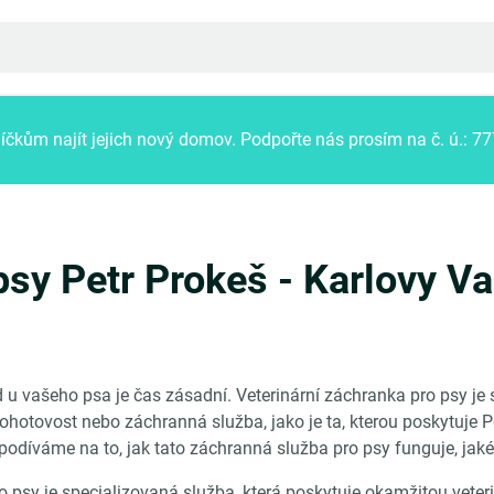
kům najít jejich nový domov.
Podpořte nás prosím na č. ú.: 
psy Petr Prokeš - Karlovy V
 u vašeho psa je čas zásadní. Veterinární záchranka pro psy je
 pohotovost nebo záchranná služba, jako je ta, kterou poskytuje P
odíváme na to, jak tato záchranná služba pro psy funguje, jaké 
o psy je specializovaná služba, která poskytuje okamžitou veter