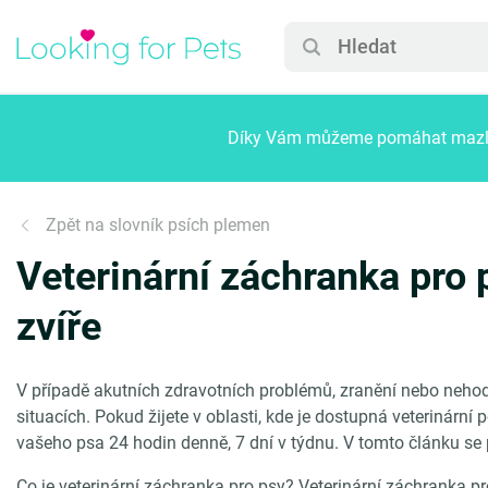
Díky Vám můžeme pomáhat mazlíč
Zpět na slovník psích plemen
Veterinární záchranka pro 
zvíře
V případě akutních zdravotních problémů, zranění nebo nehod
situacích. Pokud žijete v oblasti, kde je dostupná veterinární
vašeho psa 24 hodin denně, 7 dní v týdnu. V tomto článku se p
Co je veterinární záchranka pro psy? Veterinární záchranka pr