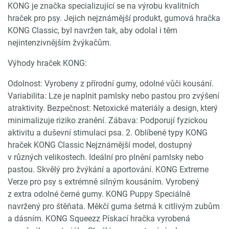
KONG je značka specializující se na výrobu kvalitních
hraček pro psy. Jejich nejznámější produkt, gumová hračka
KONG Classic, byl navržen tak, aby odolal i těm
nejintenzivnějším žvýkačům.
Výhody hraček KONG:
Odolnost: Vyrobeny z přírodní gumy, odolné vůči kousání.
Variabilita: Lze je naplnit pamlsky nebo pastou pro zvýšení
atraktivity. Bezpečnost: Netoxické materiály a design, který
minimalizuje riziko zranění. Zábava: Podporují fyzickou
aktivitu a duševní stimulaci psa. 2. Oblíbené typy KONG
hraček KONG Classic Nejznámější model, dostupný
v různých velikostech. Ideální pro plnění pamlsky nebo
pastou. Skvělý pro žvýkání a aportování. KONG Extreme
Verze pro psy s extrémně silným kousáním. Vyrobený
z extra odolné černé gumy. KONG Puppy Speciálně
navržený pro štěňata. Měkčí guma šetrná k citlivým zubům
a dásním. KONG Squeezz Pískací hračka vyrobená