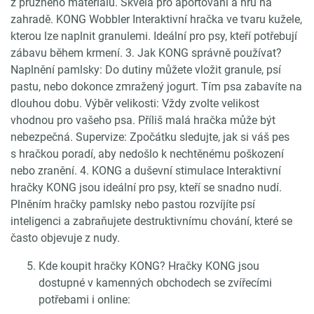
z pružného materiálu. Skvělá pro aportování a hru na
zahradě. KONG Wobbler Interaktivní hračka ve tvaru kužele,
kterou lze naplnit granulemi. Ideální pro psy, kteří potřebují
zábavu během krmení. 3. Jak KONG správně používat?
Naplnění pamlsky: Do dutiny můžete vložit granule, psí
pastu, nebo dokonce zmražený jogurt. Tím psa zabavíte na
dlouhou dobu. Výběr velikosti: Vždy zvolte velikost
vhodnou pro vašeho psa. Příliš malá hračka může být
nebezpečná. Supervize: Zpočátku sledujte, jak si váš pes
s hračkou poradí, aby nedošlo k nechtěnému poškození
nebo zranění. 4. KONG a duševní stimulace Interaktivní
hračky KONG jsou ideální pro psy, kteří se snadno nudí.
Plněním hračky pamlsky nebo pastou rozvíjíte psí
inteligenci a zabraňujete destruktivnímu chování, které se
často objevuje z nudy.
Kde koupit hračky KONG? Hračky KONG jsou
dostupné v kamenných obchodech se zvířecími
potřebami i online: