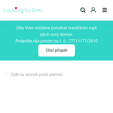
Přidat inzerát
Díky Vám můžeme pomáhat mazlíčkům najít
jejich nový domov.
Podpořte nás prosím na č. ú.: 77711177/2010
Chci přispět
Zpět na slovník psích plemen