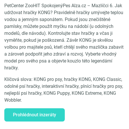
PetCenter ZooHIT SpokojenýPes Alza.cz – Mazlíčci 6. Jak
udržovat hračky KONG? Pravidelně hračky umývejte teplou
vodou a jemným saponátem. Pokud jsou znečištěné
pamlsky, můžete použít myčku na nádobí (u odolných
modelů, dle návodu). Kontrolujte stav hračky a včas ji
vyměňte, pokud je poškozená. Závěr KONG je skvělou
volbou pro majitele psů, kteří chtějí svého mazlíčka zabavit
a zároveň podpořit jeho zdraví a rozvoj. Vyberte vhodný
model pro svého psa a objevte kouzlo této legendární
hračky.
Klíčová slova: KONG pro psy, hračky KONG, KONG Classic,
odolné psí hračky, interaktivní hračky, plnící hračky pro psy,
nejlepší psí hračky, KONG Puppy, KONG Extreme, KONG
Wobbler.
Prohlédnout inzeráty