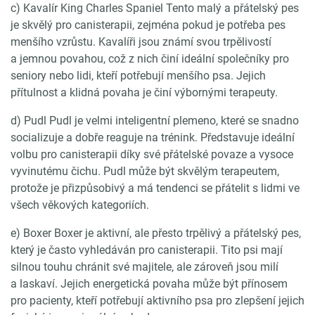
c) Kavalír King Charles Spaniel Tento malý a přátelský pes
je skvělý pro canisterapii, zejména pokud je potřeba pes
menšího vzrůstu. Kavalíři jsou známí svou trpělivostí
a jemnou povahou, což z nich činí ideální společníky pro
seniory nebo lidi, kteří potřebují menšího psa. Jejich
přítulnost a klidná povaha je činí výbornými terapeuty.
d) Pudl Pudl je velmi inteligentní plemeno, které se snadno
socializuje a dobře reaguje na trénink. Představuje ideální
volbu pro canisterapii díky své přátelské povaze a vysoce
vyvinutému čichu. Pudl může být skvělým terapeutem,
protože je přizpůsobivý a má tendenci se přátelit s lidmi ve
všech věkových kategoriích.
e) Boxer Boxer je aktivní, ale přesto trpělivý a přátelský pes,
který je často vyhledáván pro canisterapii. Tito psi mají
silnou touhu chránit své majitele, ale zároveň jsou milí
a laskaví. Jejich energetická povaha může být přínosem
pro pacienty, kteří potřebují aktivního psa pro zlepšení jejich