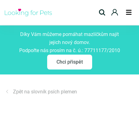
Přidat inzerát
Díky Vám můžeme pomáhat mazlíčkům najít
jejich nový domov.
Podpořte nás prosím na č. ú.: 77711177/2010
Chci přispět
Zpět na slovník psích plemen