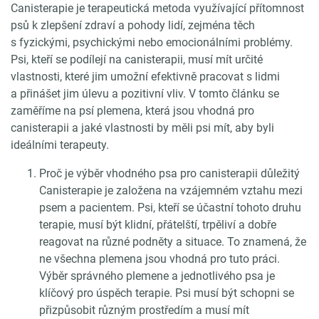
Canisterapie je terapeutická metoda využívající přítomnost
psů k zlepšení zdraví a pohody lidí, zejména těch
s fyzickými, psychickými nebo emocionálními problémy.
Psi, kteří se podílejí na canisterapii, musí mít určité
vlastnosti, které jim umožní efektivně pracovat s lidmi
a přinášet jim úlevu a pozitivní vliv. V tomto článku se
zaměříme na psí plemena, která jsou vhodná pro
canisterapii a jaké vlastnosti by měli psi mít, aby byli
ideálními terapeuty.
Proč je výběr vhodného psa pro canisterapii důležitý
Canisterapie je založena na vzájemném vztahu mezi
psem a pacientem. Psi, kteří se účastní tohoto druhu
terapie, musí být klidní, přátelští, trpěliví a dobře
reagovat na různé podněty a situace. To znamená, že
ne všechna plemena jsou vhodná pro tuto práci.
Výběr správného plemene a jednotlivého psa je
klíčový pro úspěch terapie. Psi musí být schopni se
přizpůsobit různým prostředím a musí mít