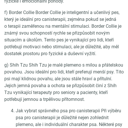
fyzické i emocionální pohody.
f) Border Collie Border Collie je inteligentní a učenlivý pes,
který je ideální pro canisterapii, zejména pokud se jedná
o terapii zaměřenou na mentální stimulaci. Border Collie je
známý svou schopností rychle se přizpůsobit novým
situacím a úkolům. Tento pes je vynikající pro lidi, kteří
potřebují motivaci nebo stimulaci, ale je důležité, aby měl
dostatek prostoru pro fyzické a duševní vyžití.
g) Shih Tzu Shih Tzu je malé plemeno s milou a přátelskou
povahou. Jsou ideální pro lidi, kteří preferují menší psy. Tito
psi mají klidnou povahu, ale jsou stále hraví a přítulní.
Jejich jemná povaha a ochota se přizpůsobit činí z Shih
Tzu vynikající terapeuty pro seniory a pacienty, kteří
potřebují jemnou a trpělivou přítomnost.
Jak vybrat správného psa pro canisterapii Při výběru
psa pro canisterapii je důležité nejen zohlednit
plemeno, ale i individuální charakter psa. Některé psy