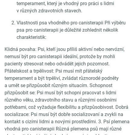
temperament, který je vhodný pro práci s lidmi
v různých zdravotních stavech.
Vlastnosti psa vhodného pro canisterapii Při výběru
psa pro canisterapii je důležité zohlednit několik
charakteristik:
Klidná povaha: Psi, kteří jsou příliš aktivní nebo nervózní,
nemusí být pro canisterapii ideální, protože by mohli
pacienty stresovat nebo odvádět jejich pozornost.
Přátelskost a trpělivost: Psi musí mít přátelský
temperament a být trpěliví, zvládat různorodé podněty
a umět se přizpůsobit různým situacím. Schopnost
přizpůsobit se: Psi musí být schopni pracovat s lidmi
různého věku, zdravotního stavu a různými osobními
potřebami, což vyžaduje flexibilitu a přizpůsobivost. Dobrá
socializace: Psi musí být dobře socializovaní a zvykli na
kontakt s cizími lidmi a novými prostředími. 3. Psí plemena
vhodná pro canisterapii Různá plemena psů mají různé