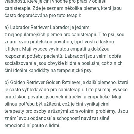
vlastnosti, které je činí vhodné pro práci v oblasti
canisterapie. Zde je seznam několika plemen, která jsou
často doporučována pro tuto terapii:
a) Labrador Retriever Labrador je jedním
z nejpopulárnějších plemen pro canisterapii. Tito psi jsou
známí svou přátelskou povahou, trpělivostí a láskou
k lidem. Mají vysoce vyvinutou empatii a dokážou
rozpoznat potřeby pacientů. Labradori jsou velmi dobře
socializovaní a jsou obvykle klidní a poslušní, což z nich
činí ideální kandidáty na terapeutické psy.
b) Golden Retriever Golden Retriever je další plemeno, které
je často vyhledáváno pro canisterapii. Tito psi mají vysoce
přátelskou povahu, jsou velmi trpěliví a empatické. Mají
silnou potřebu být užiteční, což je činí vynikajícími
terapeuty pro osoby s různými zdravotními problémy. Jsou
známí svou oddaností a schopností navázat silné
emocionální pouto s lidmi.