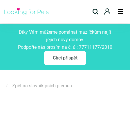
Přidat inzerát
Díky Vám můžeme pomáhat mazlíčkům najít
jejich nový domov.
Podpořte nás prosím na č. ú.: 77711177/2010
Chci přispět
Zpět na slovník psích plemen