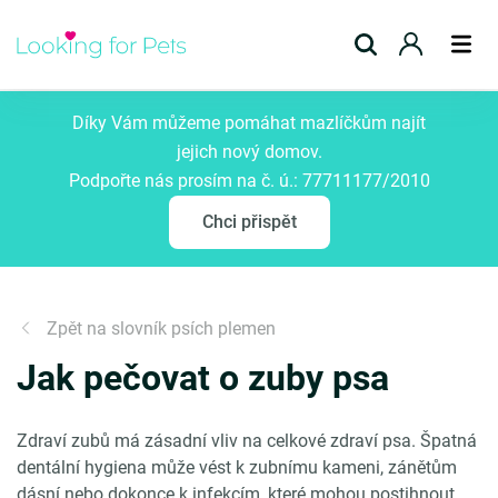
Přidat inzerát
Díky Vám můžeme pomáhat mazlíčkům najít
jejich nový domov.
Podpořte nás prosím na č. ú.: 77711177/2010
Chci přispět
Zpět na slovník psích plemen
Jak pečovat o zuby psa
Zdraví zubů má zásadní vliv na celkové zdraví psa. Špatná
dentální hygiena může vést k zubnímu kameni, zánětům
dásní nebo dokonce k infekcím, které mohou postihnout