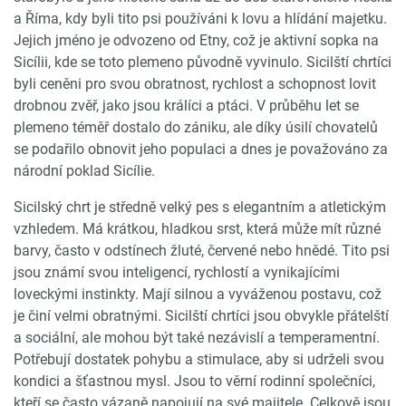
a Říma, kdy byli tito psi používáni k lovu a hlídání majetku.
Jejich jméno je odvozeno od Etny, což je aktivní sopka na
Sicílii, kde se toto plemeno původně vyvinulo. Sicilští chrtíci
byli ceněni pro svou obratnost, rychlost a schopnost lovit
drobnou zvěř, jako jsou králíci a ptáci. V průběhu let se
plemeno téměř dostalo do zániku, ale díky úsilí chovatelů
se podařilo obnovit jeho populaci a dnes je považováno za
národní poklad Sicílie.
Sicilský chrt je středně velký pes s elegantním a atletickým
vzhledem. Má krátkou, hladkou srst, která může mít různé
barvy, často v odstínech žluté, červené nebo hnědé. Tito psi
jsou známí svou inteligencí, rychlostí a vynikajícími
loveckými instinkty. Mají silnou a vyváženou postavu, což
je činí velmi obratnými. Sicilští chrtíci jsou obvykle přátelští
a sociální, ale mohou být také nezávislí a temperamentní.
Potřebují dostatek pohybu a stimulace, aby si udrželi svou
kondici a šťastnou mysl. Jsou to věrní rodinní společníci,
kteří se často vázaně napojují na své majitele. Celkově jsou