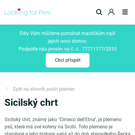
Přidat inzerát
Díky Vám můžeme pomáhat mazlíčkům najít
jejich nový domov.
Podpořte nás prosím na č. ú.: 77711177/2010
Chci přispět
Zpět na slovník psích plemen
Sicilský chrt
Sicilský chrt, známý jako "Cirneco dell'Etna", je plemeno
psů, které má své kořeny na Sicílii. Toto plemeno je
starobylé a jeho historie sahá až do dob starověkého Řecka