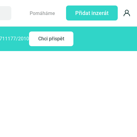
Přidat inzerát
Pomáháme
77711177/2010
Chci přispět