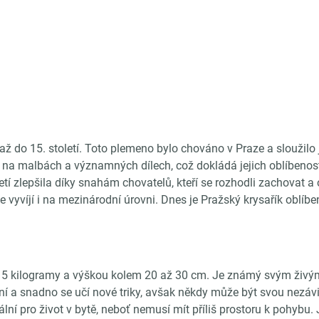
 až do 15. století. Toto plemeno bylo chováno v Praze a sloužilo
e na malbách a významných dílech, což dokládá jejich oblíbenost.
í zlepšila díky snahám chovatelů, kteří se rozhodli zachovat a 
 vyvíjí i na mezinárodní úrovni. Dnes je Pražský krysařík oblí
ž 5 kilogramy a výškou kolem 20 až 30 cm. Je známý svým živý
entní a snadno se učí nové triky, avšak někdy může být svou nezá
lní pro život v bytě, neboť nemusí mít příliš prostoru k pohybu.