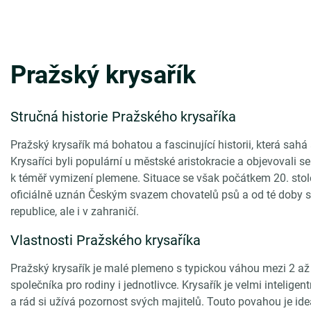
Pražský krysařík
Stručná historie Pražského krysaříka
Pražský krysařík má bohatou a fascinující historii, která sahá
Krysaříci byli populární u městské aristokracie a objevovali s
k téměř vymizení plemene. Situace se však počátkem 20. stolet
oficiálně uznán Českým svazem chovatelů psů a od té doby se
republice, ale i v zahraničí.
Vlastnosti Pražského krysaříka
Pražský krysařík je malé plemeno s typickou váhou mezi 2 a
společníka pro rodiny i jednotlivce. Krysařík je velmi intelig
a rád si užívá pozornost svých majitelů. Touto povahou je ideá