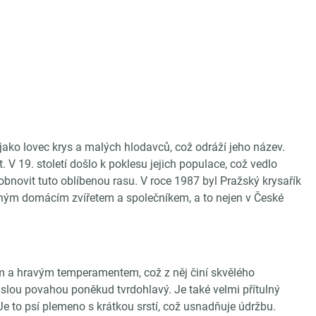
 jako lovec krys a malých hlodavců, což odráží jeho název.
 V 19. století došlo k poklesu jejich populace, což vedlo
obnovit tuto oblíbenou rasu. V roce 1987 byl Pražský krysařík
beným domácím zvířetem a společníkem, a to nejen v České
m a hravým temperamentem, což z něj činí skvělého
vislou povahou poněkud tvrdohlavý. Je také velmi přítulný
 Je to psí plemeno s krátkou srstí, což usnadňuje údržbu.