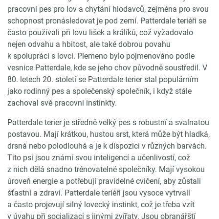
pracovní pes pro lov a chytání hlodavců, zejména pro svou
schopnost pronásledovat je pod zemí. Patterdale teriéři se
často používali při lovu lišek a králíků, což vyžadovalo
nejen odvahu a hbitost, ale také dobrou povahu
k spolupráci s lovci. Plemeno bylo pojmenováno podle
vesnice Patterdale, kde se jeho chov původně soustředil. V
80. letech 20. století se Patterdale terier stal populárním
jako rodinný pes a společenský společník, i když stále
zachoval své pracovní instinkty.
Patterdale terier je středně velký pes s robustní a svalnatou
postavou. Mají krátkou, hustou srst, která může být hladká,
drsná nebo polodlouhá a je k dispozici v různých barvách.
Tito psi jsou známí svou inteligencí a učenlivostí, což
z nich dělá snadno trénovatelné společníky. Mají vysokou
úroveň energie a potřebují pravidelné cvičení, aby zůstali
šťastní a zdraví. Patterdale teriéři jsou vysoce vytrvalí
a často projevují silný lovecký instinkt, což je třeba vzít
v úvahu při socializaci s jinými zvířaty. Jsou obranářští