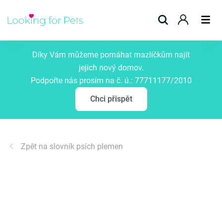
Přidat inzerát
Díky Vám můžeme pomáhat mazlíčkům najít
jejich nový domov.
Podpořte nás prosím na č. ú.: 77711177/2010
Chci přispět
Zpět na slovník psích plemen