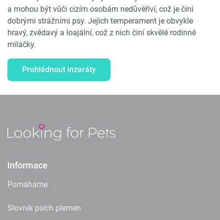
a mohou být vůči cizím osobám nedůvěřiví, což je činí
dobrými strážními psy. Jejich temperament je obvykle
hravý, zvědavý a loajální, což z nich činí skvělé rodinné
miláčky.
Prohlédnout inzeráty
Informace
Pomáháme
Slovník psích plemen