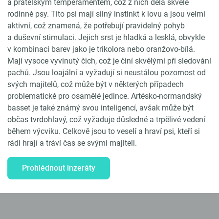
a přátelským temperamentem, což z nich dělá skvělé
rodinné psy. Tito psi mají silný instinkt k lovu a jsou velmi
aktivní, což znamená, že potřebují pravidelný pohyb
a duševní stimulaci. Jejich srst je hladká a lesklá, obvykle
v kombinaci barev jako je trikolora nebo oranžovo-bílá.
Mají vysoce vyvinutý čich, což je činí skvělými při sledování
pachů. Jsou loajální a vyžadují si neustálou pozornost od
svých majitelů, což může být v některých případech
problematické pro osamělé jedince. Artésko-normandský
basset je také známý svou inteligencí, avšak může být
občas tvrdohlavý, což vyžaduje důsledné a trpělivé vedení
během výcviku. Celkově jsou to veselí a hraví psi, kteří si
rádi hrají a tráví čas se svými majiteli.
Prohlédnout inzeráty