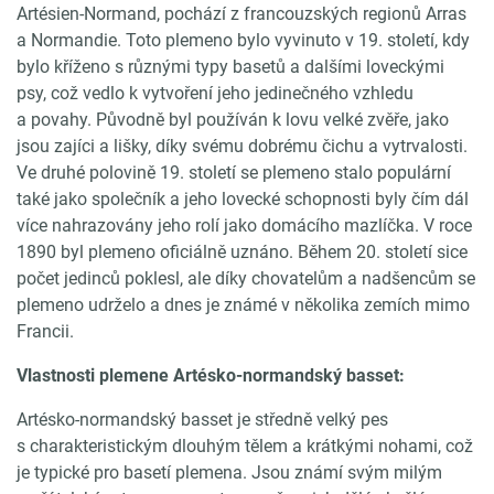
Artésien-Normand, pochází z francouzských regionů Arras
a Normandie. Toto plemeno bylo vyvinuto v 19. století, kdy
bylo kříženo s různými typy basetů a dalšími loveckými
psy, což vedlo k vytvoření jeho jedinečného vzhledu
a povahy. Původně byl používán k lovu velké zvěře, jako
jsou zajíci a lišky, díky svému dobrému čichu a vytrvalosti.
Ve druhé polovině 19. století se plemeno stalo populární
také jako společník a jeho lovecké schopnosti byly čím dál
více nahrazovány jeho rolí jako domácího mazlíčka. V roce
1890 byl plemeno oficiálně uznáno. Během 20. století sice
počet jedinců poklesl, ale díky chovatelům a nadšencům se
plemeno udrželo a dnes je známé v několika zemích mimo
Francii.
Vlastnosti plemene Artésko-normandský basset:
Artésko-normandský basset je středně velký pes
s charakteristickým dlouhým tělem a krátkými nohami, což
je typické pro basetí plemena. Jsou známí svým milým