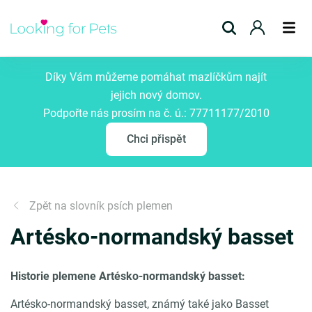
Přidat inzerát
Díky Vám můžeme pomáhat mazlíčkům najít
jejich nový domov.
Podpořte nás prosím na č. ú.: 77711177/2010
Chci přispět
Zpět na slovník psích plemen
Artésko-normandský basset
Historie plemene Artésko-normandský basset:
Artésko-normandský basset, známý také jako Basset