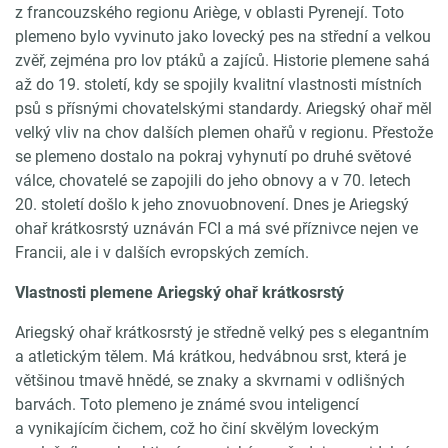
z francouzského regionu Ariège, v oblasti Pyrenejí. Toto
plemeno bylo vyvinuto jako lovecký pes na střední a velkou
zvěř, zejména pro lov ptáků a zajíců. Historie plemene sahá
až do 19. století, kdy se spojily kvalitní vlastnosti místních
psů s přísnými chovatelskými standardy. Ariegský ohař měl
velký vliv na chov dalších plemen ohařů v regionu. Přestože
se plemeno dostalo na pokraj vyhynutí po druhé světové
válce, chovatelé se zapojili do jeho obnovy a v 70. letech
20. století došlo k jeho znovuobnovení. Dnes je Ariegský
ohař krátkosrstý uznáván FCI a má své příznivce nejen ve
Francii, ale i v dalších evropských zemích.
Vlastnosti plemene Ariegský ohař krátkosrstý
Ariegský ohař krátkosrstý je středně velký pes s elegantním
a atletickým tělem. Má krátkou, hedvábnou srst, která je
většinou tmavě hnědé, se znaky a skvrnami v odlišných
barvách. Toto plemeno je známé svou inteligencí
a vynikajícím čichem, což ho činí skvělým loveckým