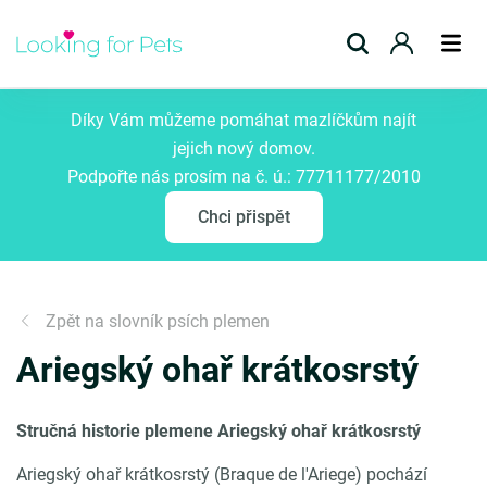
Přidat inzerát
Díky Vám můžeme pomáhat mazlíčkům najít
jejich nový domov.
Podpořte nás prosím na č. ú.: 77711177/2010
Chci přispět
Zpět na slovník psích plemen
Ariegský ohař krátkosrstý
Stručná historie plemene Ariegský ohař krátkosrstý
Ariegský ohař krátkosrstý (Braque de l'Ariege) pochází