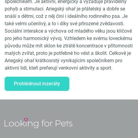
společníkem. Je aktivní, energický a vyžaduje pravidelný
pohyb a stimulaci. Ariegský ohař je přátelský a dobře se
snáší s dětmi, což z něj činí i ideálního rodinného psa. Je
také velmi učenlivý, a to i díky své přirozené zvědavosti.
Sociální interakce a výchova od mladého věku jsou klíčové
pro jeho harmonický vývoj. Vzhledem ke svému loveckému
původu může mít sklon ke ztrátě koncentrace v přítomnosti
malých zvířat, proto je potřebné ho vést a školit. Celkově je
Ariegský ohař krátkosrstý vynikajícím společníkem pro
aktivní lidi, kteří preferují venkovní aktivity a sport.
Prohlédnout inzeráty