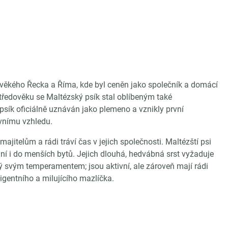
ověkého Řecka a Říma, kde byl ceněn jako společník a domácí
tředověku se Maltézský psík stal oblíbeným také
 psík oficiálně uznáván jako plemeno a vznikly první
ivnímu vzhledu.
itelům a rádi tráví čas v jejich společnosti. Maltézští psi
hodní i do menších bytů. Jejich dlouhá, hedvábná srst vyžaduje
mý svým temperamentem; jsou aktivní, ale zároveň mají rádi
eligentního a milujícího mazlíčka.