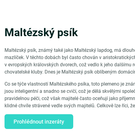
Maltézský psík
Maltézský psík, známý také jako Maltézský lapdog, má dlouho
mazlíček. V těchto dobách byl často chován v aristokratický
v evropských královských dvorech, což vedlo k jeho dalšímu ro
chovatelské kluby. Dnes je Maltézský psík oblíbeným domácím
Co se týče vlastností Maltézského psíka, toto plemeno je zná
jsou inteligentní a snadno se cvičí, což je dělá skvělými spole
pravidelnou péči, což však majitelé často oceňují jako příje
klidné chvíle strávené vedle svých majitelů. Celkově lze říci, ž
Prohlédnout inzeráty