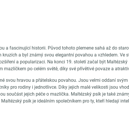
u a fascinující historii. Původ tohoto plemene sahá až do star
ch kruzích a byl známý svou elegantní povahou a vzhledem. Ve s
zšíření a popularizaci. Na konci 19. století začal být Maltézský
 mazlíčkem po celém světě, díky své přívětivé povaze a atrakt
mé svou hravou a přátelskou povahou. Jsou velmi oddaní svým maj
čníky pro rodiny i jednotlivce. Díky jejich malé velikosti jsou v
mnou součást jejich péče o mazlíčka. Maltézský psík je také zná
e Maltézský psík je ideálním společníkem pro ty, kteří hledají int