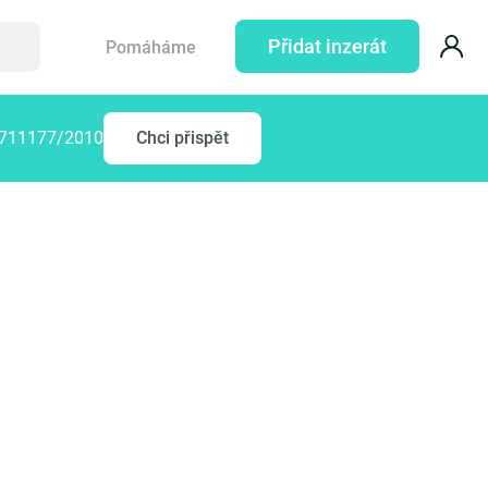
Přidat inzerát
Pomáháme
77711177/2010
Chci přispět