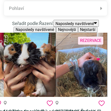
Pohlaví
Seřadit podle:
Řazení:
Naposledy navštívené
Naposledy navštívené
Nejnovější
Nejstarší
REZERVACE