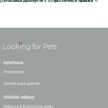
opci - G-force SpaceX 💜
Morčátka po celý rok k adopci - G-force SpaceX 💜
REZERVACE Ňufinka
Informace
Pomáháme
Slovník psích plemen
Důležité odkazy
Reklama & Dobročinné sbírky