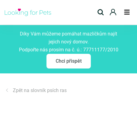
Přidat inzerát
Díky Vám můžeme pomáhat mazlíčkům najít
jejich nový domov.
Podpořte nás prosím na č. ú.: 77711177/2010
Chci přispět
Zpět na slovník psích ras