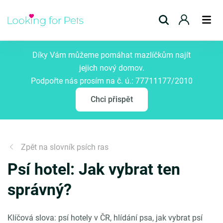
Přidat inzerát
Díky Vám můžeme pomáhat mazlíčkům najít
jejich nový domov.
Podpořte nás prosím na č. ú.: 77711177/2010
Chci přispět
Zpět na slovník psích ras
Psí hotel: Jak vybrat ten
správný?
Klíčová slova: psí hotely v ČR, hlídání psa, jak vybrat psí